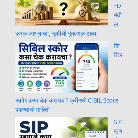
FD
मधी
ल
फरक जाणून घ्या, चुकीची गुंतवणूक टाळा!
सि
बिल
स्कोर कसा चेक करायचा? फ्रीमध्ये CIBIL Score
पाहण्याची माहिती
SIP
म्हण