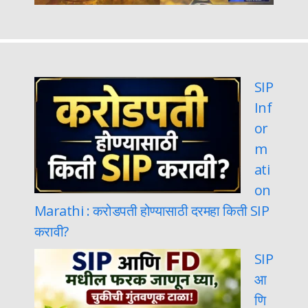
SIP
Inf
or
m
ati
on
Marathi : करोडपती होण्यासाठी दरमहा किती SIP
करावी?
SIP
आ
णि