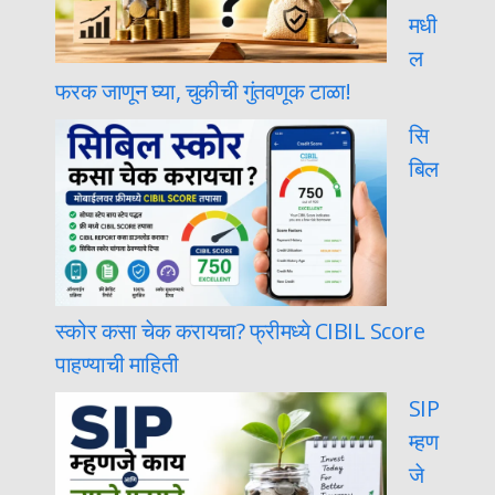
मधी
ल
फरक जाणून घ्या, चुकीची गुंतवणूक टाळा!
सि
बिल
स्कोर कसा चेक करायचा? फ्रीमध्ये CIBIL Score
पाहण्याची माहिती
SIP
म्हण
जे