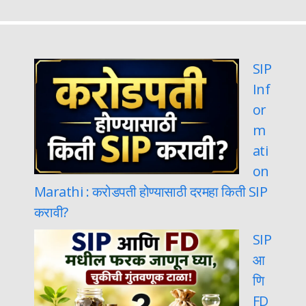
SIP
Inf
or
m
ati
on
Marathi : करोडपती होण्यासाठी दरमहा किती SIP
करावी?
SIP
आ
णि
FD