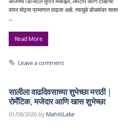
आजच्या डिजिटल युगात मोबाईल, लॅपटॉप आणि टीव्हीचा
वापर मोठ्या प्रमाणात वाढला आहे. त्यामुळे डोळ्यांवर सतत
…
Read More
Leave a comment
सालीला वाढदिवसाच्या शुभेच्छा मराठी |
रोमँटिक, मजेदार आणि खास शुभेच्छा
01/08/2026
by
MahitiLake