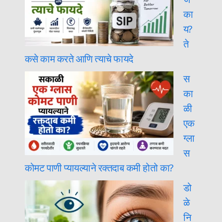
का
य?
ते
कसे काम करते आणि त्याचे फायदे
स
का
ळी
एक
ग्ला
स
कोमट पाणी प्यायल्याने रक्तदाब कमी होतो का?
डो
ळे
नि