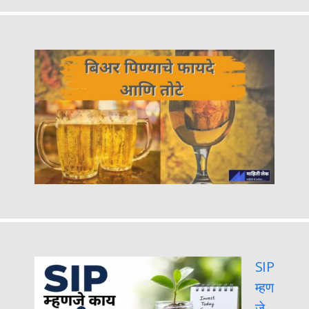
SIP
म्हण
जे