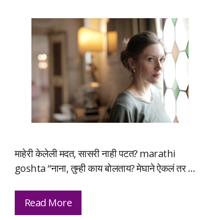
माहेरी केलेली मदत, सासरी नाही पटत? marathi
goshta “नाना, तुम्ही काय बोलताय? मेघाने ऐकलं तर …
Read More