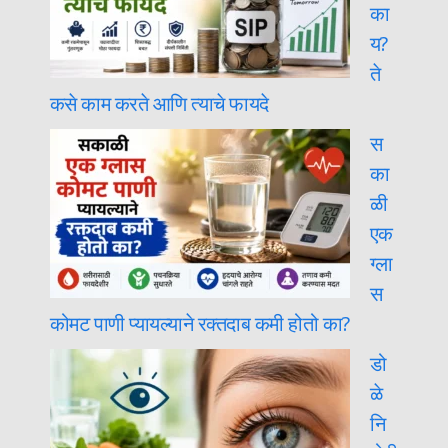
का
य?
ते
कसे काम करते आणि त्याचे फायदे
स
का
ळी
एक
ग्ला
स
कोमट पाणी प्यायल्याने रक्तदाब कमी होतो का?
डो
ळे
नि