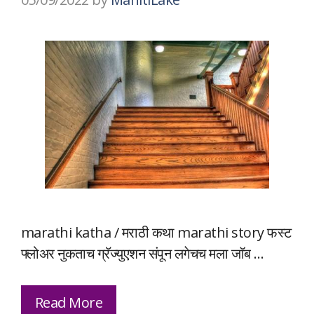
marathi katha / मराठी कथा marathi story फस्ट
फ्लोअर नुकताच ग्रॅज्युएशन संपून लगेचच मला जॉब …
Read More