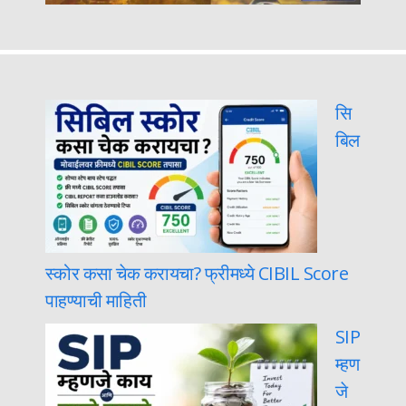
सि
बिल
स्कोर कसा चेक करायचा? फ्रीमध्ये CIBIL Score
पाहण्याची माहिती
SIP
म्हण
जे