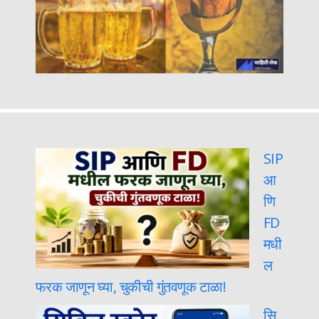
SIP
आ
णि
FD
मधी
ल
फरक जाणून घ्या, चुकीची गुंतवणूक टाळा!
सि