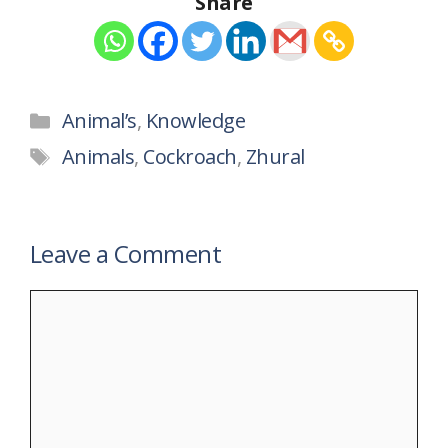
Share
Categories
Animal’s
,
Knowledge
Tags
Animals
,
Cockroach
,
Zhural
Leave a Comment
Comment