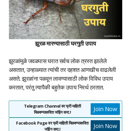
झुरळ मारण्यासाठी घरगुती उपाय
झुरळांमुळे जवळपास घरात सर्वच लोक त्रस्त झालेले
असतात, उन्हाळ्यात त्यांची तर दहशत आणखीच वाढलेली
असते. झुरळांना पळवून लावण्यासाठी लोक विविध उपाय
करतात, परंतु त्यापैकी बहुतेक उपाय निरर्थ ठरतात.
Telegram Channel वर फ्री माहिती
Join Now
मिळवण्याकरिता जॉईन करा.!
Facebook Page वर फ्री माहिती मिळवण्याकरिता
Join Now
जॉईन करा.!