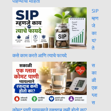
पाहण्याची माहिती
SIP
म्हण
जे
का
य?
ते
कसे काम करते आणि त्याचे फायदे
स
का
ळी
एक
ग्ला
स
कोमट पाणी प्यायल्याने रक्तदाब कमी होतो का?