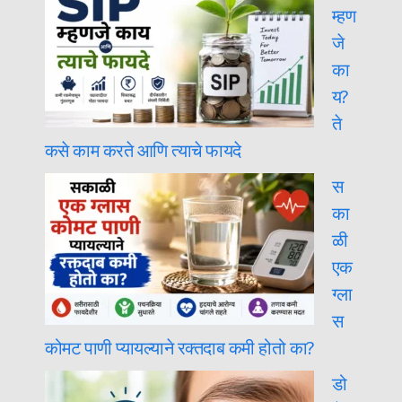
म्हण
जे
का
य?
ते
कसे काम करते आणि त्याचे फायदे
स
का
ळी
एक
ग्ला
स
कोमट पाणी प्यायल्याने रक्तदाब कमी होतो का?
डो