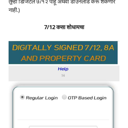
तुम्ही डिजिटल ७/१२ पाहू अथवा डाउनलोड करू शकणार
नाही.)
7/12 कसा शोधायचा