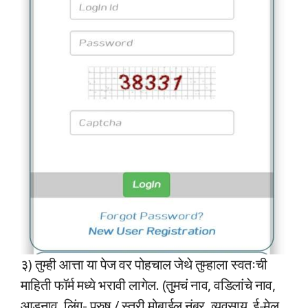
३) तुम्ही आत्ता या पेज वर पोहचाल जेथे तुम्हाला स्वतःची
माहिती फॉर्म मध्ये भरावी लागेल. (तुमचं नाव, वडिलांचे नाव,
आडनाव, लिंग- पुरुष / स्त्री मोबाईल नंबर, व्यवसाय, ई-मेल,