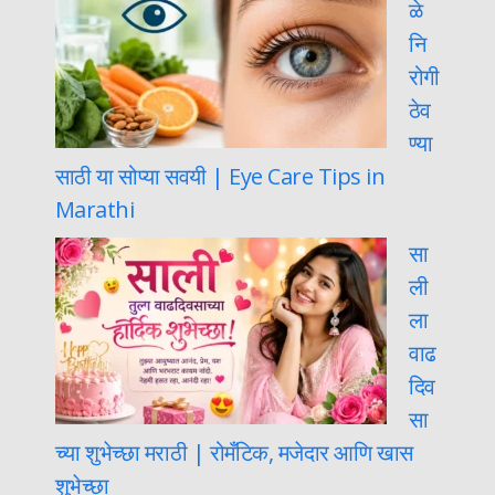
ळे
नि
रोगी
ठेव
ण्या
साठी या सोप्या सवयी | Eye Care Tips in
Marathi
सा
ली
ला
वाढ
दिव
सा
च्या शुभेच्छा मराठी | रोमँटिक, मजेदार आणि खास
शुभेच्छा