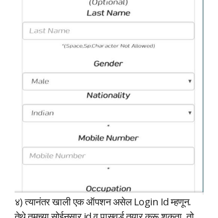
४) त्यानंतर खाली एक ऑपशन असेल Login Id म्हणून.
तेथे तुमच्या सोईनुसार id व पासवर्ड तयार करू शकता. तो