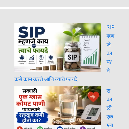
SIP
म्हण
जे
का
य?
ते
कसे काम करते आणि त्याचे फायदे
स
का
ळी
एक
ग्ला