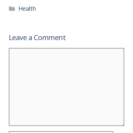
Categories
Health
Leave a Comment
Comment