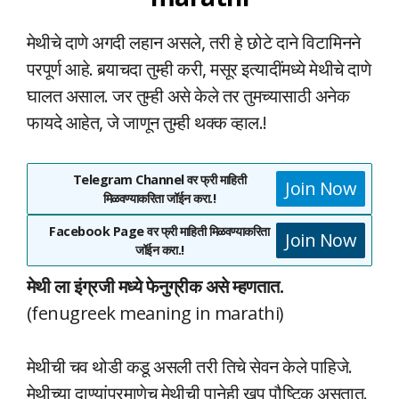
मेथीचे दाणे अगदी लहान असले, तरी हे छोटे दाने विटामिनने
परपूर्ण आहे. बर्‍याचदा तुम्ही करी, मसूर इत्यादींमध्ये मेथीचे दाणे
घालत असाल. जर तुम्ही असे केले तर तुमच्यासाठी अनेक
फायदे आहेत, जे जाणून तुम्ही थक्क व्हाल.!
Telegram Channel वर फ्री माहिती
Join Now
मिळवण्याकरिता जॉईन करा.!
Facebook Page वर फ्री माहिती मिळवण्याकरिता
Join Now
जॉईन करा.!
मेथी ला इंग्रजी मध्ये फेनुग्रीक असे म्हणतात.
(fenugreek meaning in marathi)
मेथीची चव थोडी कडू असली तरी तिचे सेवन केले पाहिजे.
मेथीच्या दाण्यांप्रमाणेच मेथीची पानेही खूप पौष्टिक असतात.