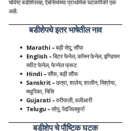
चविष्ट बडीशेपसह, ऍबसिंथेच्या प्राथमिक घटकांपैकी एक
आहे.
बडीशेपचे इतर भाषेतील नाव
Marathi –
बड़ी सेपू, सौंफ
English –
बिटर फेनेल, कॉमन फेनेल, इण्डियन
स्वीट फेनेल, फेन्नेल फ्रूट
Hindi –
सौंफ, बड़ी सौंफ
Sanskrit –
छत्रा, शालेय, शालीन, मिश्रेया,
मधुरिका, मिसि
Gujarati –
वरीयाली, वलीआरी
Telugu –
सोपु, पेद्दजिलकुर्रा
बडीशेप चे पौष्टिक घटक