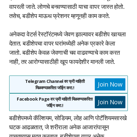
वापरली जाते. लोणचे बनवण्यासाठी याचा वापर जास्त होतो.
तसेच, बडीशेप माऊथ फ्रेशनर म्हणूनही काम करते.
अनेकदा वेटर्स रेस्टॉरंटमध्ये जेवण झाल्यावर बडीशेप खायला
देतात. बडीशेपचा वापर घरांमध्येही अनेक प्रकारे केला
जातो. बडीशेप केवळ जेवणाची चव वाढवण्याचे काम करत
नाही, तर आरोग्यासाठीही खूप फायदेशीर मानली जाते.
Telegram Channel वर फ्री माहिती
Join Now
मिळवण्याकरिता जॉईन करा.!
Facebook Page वर फ्री माहिती मिळवण्याकरिता
Join Now
जॉईन करा.!
बडीशेपमध्ये कॅल्शियम, सोडियम, लोह आणि पोटॅशियमसारखे
घटक आढळतात, जे शरीराला अनेक आजारांपासून
वाचवण्यास मदत करतात. बडीशेपचा वापर अनेक