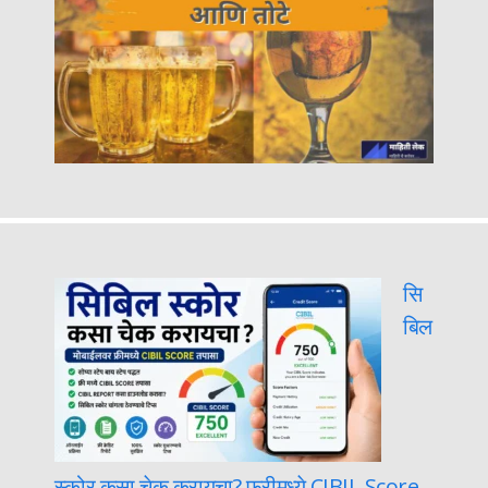
सि
बिल
स्कोर कसा चेक करायचा? फ्रीमध्ये CIBIL Score