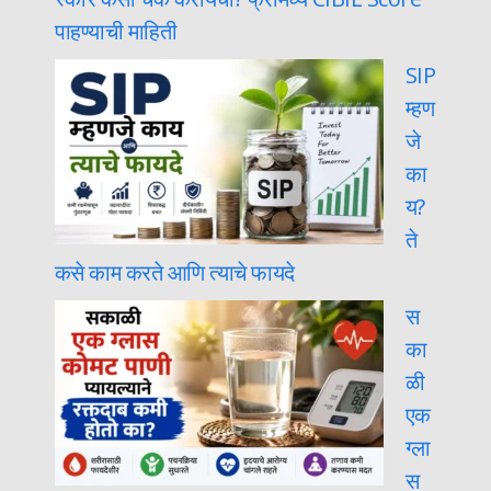
पाहण्याची माहिती
SIP
म्हण
जे
का
य?
ते
कसे काम करते आणि त्याचे फायदे
स
का
ळी
एक
ग्ला
स