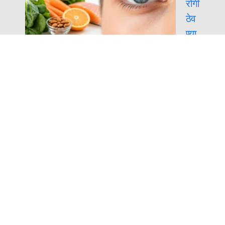
रोगी
ठेव
ण्या
साठी या सोप्या सवयी | Eye Care Tips in
Marathi
सा
ली
ला
वाढ
दिव
सा
च्या शुभेच्छा मराठी | रोमँटिक, मजेदार आणि खास
शुभेच्छा
सरकारी कर्मचाऱ्यांसाठी अपडेट 8व्या वेतन
आयोगाचा अहवाल कधी येणार?