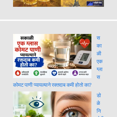
स
का
ळी
एक
ग्ला
स
कोमट पाणी प्यायल्याने रक्तदाब कमी होतो का?
डो
ळे
नि