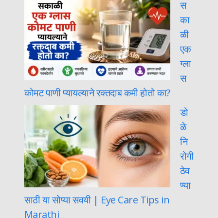
स
का
ळी
एक
ग्ला
स
कोमट पाणी प्यायल्याने रक्तदाब कमी होतो का?
डो
ळे
नि
रोगी
ठेव
ण्या
साठी या सोप्या सवयी | Eye Care Tips in
Marathi