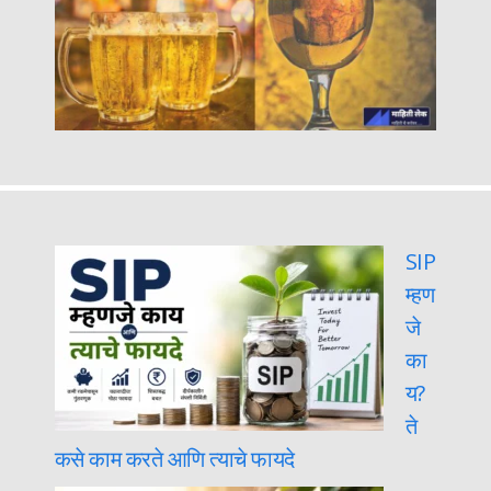
SIP
म्हण
जे
का
य?
ते
कसे काम करते आणि त्याचे फायदे