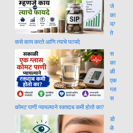
जे
का
य?
ते
कसे काम करते आणि त्याचे फायदे
स
का
ळी
एक
ग्ला
स
कोमट पाणी प्यायल्याने रक्तदाब कमी होतो का?
डो
ळे