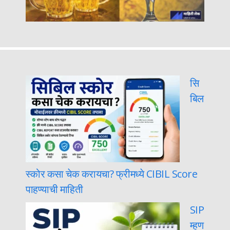
सि
बिल
स्कोर कसा चेक करायचा? फ्रीमध्ये CIBIL Score
पाहण्याची माहिती
SIP
म्हण