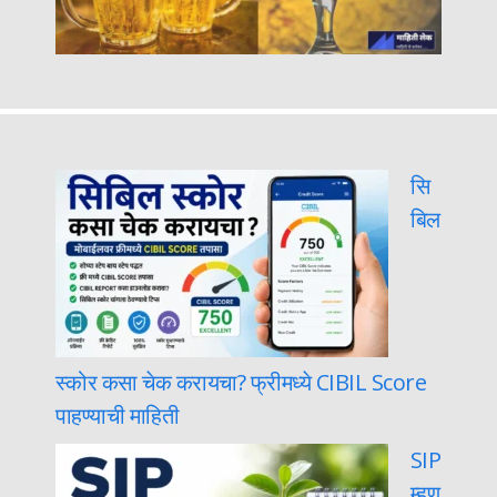
सि
बिल
स्कोर कसा चेक करायचा? फ्रीमध्ये CIBIL Score
पाहण्याची माहिती
SIP
म्हण