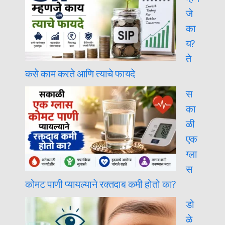
जे
का
य?
ते
कसे काम करते आणि त्याचे फायदे
स
का
ळी
एक
ग्ला
स
कोमट पाणी प्यायल्याने रक्तदाब कमी होतो का?
डो
ळे