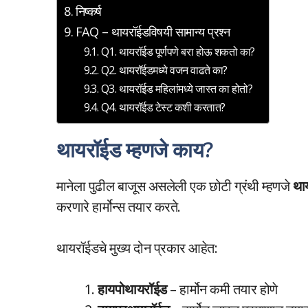
निष्कर्ष
FAQ – थायरॉईडविषयी सामान्य प्रश्न
Q1. थायरॉईड पूर्णपणे बरा होऊ शकतो का?
Q2. थायरॉईडमध्ये वजन वाढते का?
Q3. थायरॉईड महिलांमध्ये जास्त का होतो?
Q4. थायरॉईड टेस्ट कशी करतात?
थायरॉईड म्हणजे काय?
मानेला पुढील बाजूस असलेली एक छोटी ग्रंथी म्हणजे
थाय
करणारे हार्मोन्स तयार करते.
थायरॉईडचे मुख्य दोन प्रकार आहेत:
हायपोथायरॉईड
– हार्मोन कमी तयार होणे