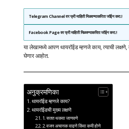
Telegram Channel वर फ्री माहिती मिळवण्याकरिता जॉईन करा.!
Facebook Page वर फ्री माहिती मिळवण्याकरिता जॉईन करा.!
या लेखामध्ये आपण थायरॉईड म्हणजे काय, त्याची लक्षणे
घेणार आहोत.
अनुक्रमणिका
थायरॉईड म्हणजे काय?
थायरॉईडची मुख्य लक्षणे
1. सतत थकवा जाणवणे
2. वजन अचानक वाढणे किंवा कमी होणे