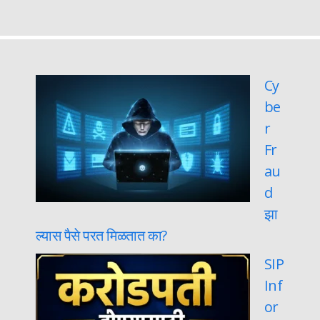
Cy
be
r
Fr
au
d
झा
ल्यास पैसे परत मिळतात का?
SIP
Inf
or