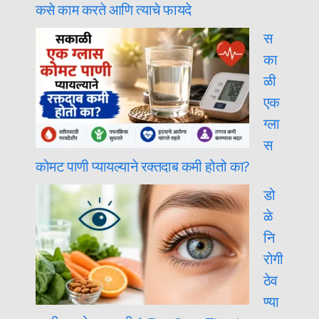
कसे काम करते आणि त्याचे फायदे
स
का
ळी
एक
ग्ला
स
कोमट पाणी प्यायल्याने रक्तदाब कमी होतो का?
डो
ळे
नि
रोगी
ठेव
ण्या