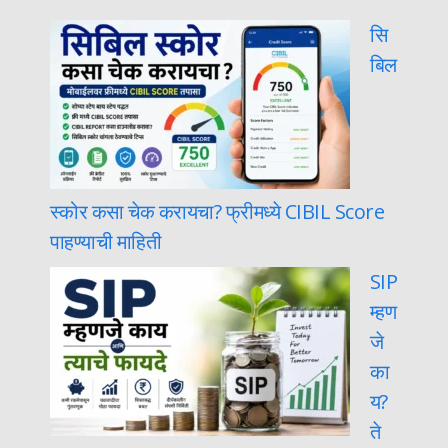
सि
बिल
स्कोर कसा चेक करायचा? फ्रीमध्ये CIBIL Score
पाहण्याची माहिती
SIP
म्हण
जे
का
य?
ते