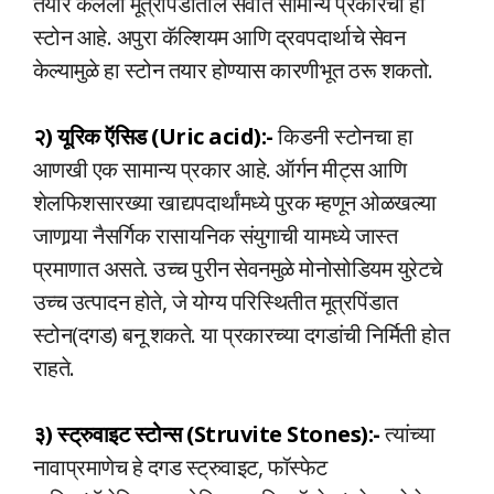
तयार केलेला मूत्रपिंडातील सर्वात सामान्य प्रकारचा हा
स्टोन आहे. अपुरा कॅल्शियम आणि द्रवपदार्थाचे सेवन
केल्यामुळे हा स्टोन तयार होण्यास कारणीभूत ठरू शकतो.
२) यूरिक ऍसिड (Uric acid):-
किडनी स्टोनचा हा
आणखी एक सामान्य प्रकार आहे. ऑर्गन मीट्स आणि
शेलफिशसारख्या खाद्यपदार्थांमध्ये पुरक म्हणून ओळखल्या
जाणार्‍या नैसर्गिक रासायनिक संयुगाची यामध्ये जास्त
प्रमाणात असते. उच्च पुरीन सेवनमुळे मोनोसोडियम युरेटचे
उच्च उत्पादन होते, जे योग्य परिस्थितीत मूत्रपिंडात
स्टोन(दगड) बनू शकते. या प्रकारच्या दगडांची निर्मिती होत
राहते.
३) स्ट्रुवाइट स्टोन्स (Struvite Stones):-
त्यांच्या
नावाप्रमाणेच हे दगड स्ट्रुवाइट, फॉस्फेट