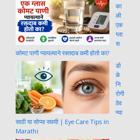
का
ळी
एक
ग्ला
स
कोमट पाणी प्यायल्याने रक्तदाब कमी होतो का?
डो
ळे
नि
रोगी
ठेव
ण्या
साठी या सोप्या सवयी | Eye Care Tips in
Marathi