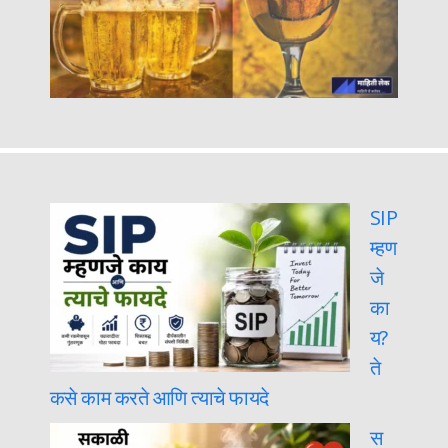
SIP
म्हण
जे
का
य?
ते
कसे काम करते आणि त्याचे फायदे
स