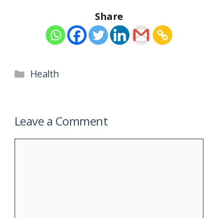
Share
Categories
Health
Leave a Comment
Comment