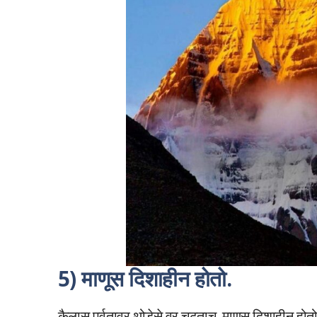
5) माणूस दिशाहीन होतो.
कैलास पर्वतावर थोडेसे वर चढताच, माणूस दिशाहीन होतो,