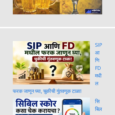
SIP
आ
णि
FD
मधी
ल
फरक जाणून घ्या, चुकीची गुंतवणूक टाळा!
सि
बिल