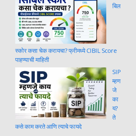
बिल
स्कोर कसा चेक करायचा? फ्रीमध्ये CIBIL Score
पाहण्याची माहिती
SIP
म्हण
जे
का
य?
ते
कसे काम करते आणि त्याचे फायदे