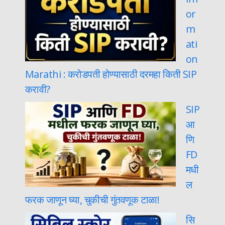
or
m
ati
on
Marathi : करोडपती होण्यासाठी दरमहा किती SIP
करावी?
SIP
आ
णि
FD
मधी
ल
फरक जाणून घ्या, चुकीची गुंतवणूक टाळा!
सि