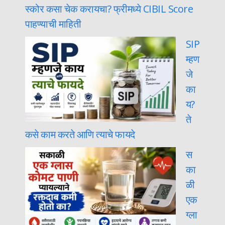
स्कोर कसा चेक करायचा? फ्रीमध्ये CIBIL Score
पाहण्याची माहिती
SIP
म्हण
जे
का
य?
ते
कसे काम करते आणि त्याचे फायदे
स
का
ळी
एक
ग्ला