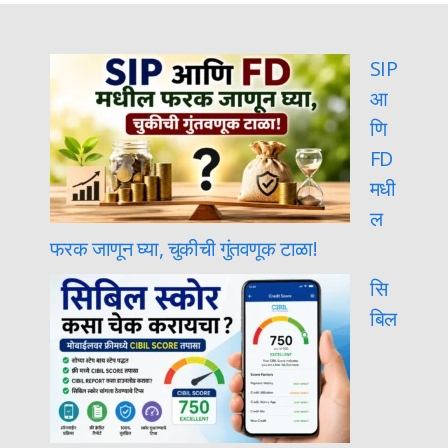
SIP
आ
णि
FD
मधी
ल
फरक जाणून घ्या, चुकीची गुंतवणूक टाळा!
सि
बिल