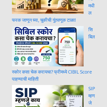
मधी
ल
फरक जाणून घ्या, चुकीची गुंतवणूक टाळा!
सि
बिल
स्कोर कसा चेक करायचा? फ्रीमध्ये CIBIL Score
पाहण्याची माहिती
SIP
म्हण
जे