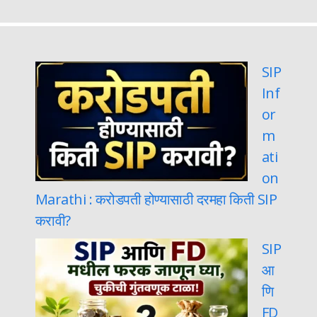
SIP
Inf
or
m
ati
on
Marathi : करोडपती होण्यासाठी दरमहा किती SIP
करावी?
SIP
आ
णि
FD