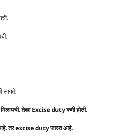
यची.
यची.
 लागते.
 मिळायची. तेव्हा Excise duty कमी होती.
 आहे. तर excise duty जास्त आहे.