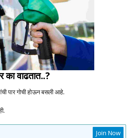
 दर का वाढतात..?
ोकांची पार गोची होऊन बसली आहे.
ही.
Join Now