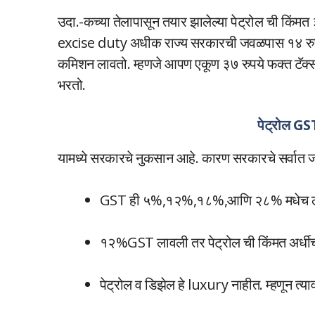
उदा.-कच्या तेलापासून तयार झालेल्या पेट्रोल ची किंम
excise duty अधीक राज्य सरकारची जवळपास १४ रुपय
कमिशन लावतो. म्हणजे आपण एकूण ३७ रुपये फक्त टॅक्सचे द
भरतो.
पेट्रोल GST
यामध्ये सरकारचे नुकसान आहे. कारण सरकारचे सर्वात जा
GST ही ५%,१२%,१८%,आणि २८% मधेच ला
१२%GST लावली तर पेट्रोल ची किंमत अर्ध
पेट्रोल व डिझेल हे luxury नाहीत. म्हणून त