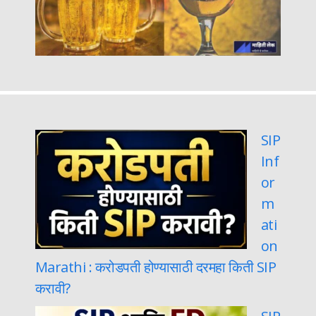
SIP
Inf
or
m
ati
on
Marathi : करोडपती होण्यासाठी दरमहा किती SIP
करावी?