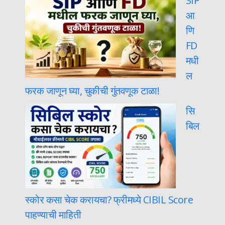
SIP
आ
णि
FD
मधी
ल
फरक जाणून घ्या, चुकीची गुंतवणूक टाळा!
सि
बिल
स्कोर कसा चेक करायचा? फ्रीमध्ये CIBIL Score
पाहण्याची माहिती