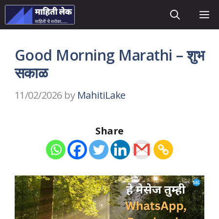
Skip
M
to
content
Good Morning Marathi – शुभ
सकाळ
11/02/2026
by
MahitiLake
Share