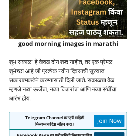
good morning images in marathi
शुभ सकाळ” हे केवळ दोन शब्द नाहीत, तर एक प्रेमळ
शुभेच्छा आहे जी प्रत्येक नवीन दिवसाची सुरुवात
सकारात्मकतेने करण्यासाठी दिली जाते. सकाळचा वेळ
म्हणजे नव्या ऊर्जेचा, नव्या विचारांचा आणि नव्या संधींचा
आरंभ होय.
Telegram Channel वर फ्री माहिती
Join Now
मिळवण्याकरिता जॉईन करा.!
Facebook Page वर फ्री माहिती मिळवण्याकरिता