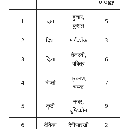
ology
हुशार,
1
दक्षा
5
कुशल
2
दिशा
मार्गदर्शक
3
तेजस्वी,
3
दिव्या
6
पवित्र
प्रकाश,
4
दीप्ती
7
चमक
नजर,
5
दृष्टी
9
दृष्टिकोन
6
देविका
देवीसारखी
2