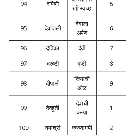
94
दर्पिणी
5
खी स्वच्छ
देवाला
95
देवांजली
6
अर्पण
96
दैविका
दैवी
7
97
द्रुष्टी
दृष्टी
8
दिव्यांची
98
दीपाली
9
ओळ
देवाची
99
देवहूती
1
कन्या
100
दयाश्री
करुणामयी
2