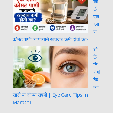
का
ळी
एक
ग्ला
स
कोमट पाणी प्यायल्याने रक्तदाब कमी होतो का?
डो
ळे
नि
रोगी
ठेव
ण्या
साठी या सोप्या सवयी | Eye Care Tips in
Marathi