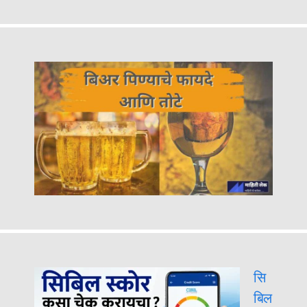
सि
बिल