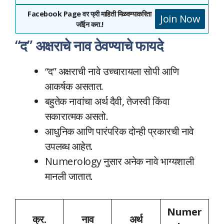
Facebook Page वर फ्री माहिती मिळवण्याकरिता
Join Now
जॉईन करा.!
“द” अक्षराचे नाव ठेवण्याचे फायदे
“द” अक्षराची नावे उच्चारायला सोपी आणि
आकर्षक असतात.
बहुतेक नावांचा अर्थ दैवी, तेजस्वी किंवा
सकारात्मक असतो.
आधुनिक आणि पारंपरिक दोन्ही प्रकारची नावे
उपलब्ध आहेत.
Numerology नुसार अनेक नावे भाग्यशाली
मानली जातात.
Numer
क्र.
नाव
अर्थ