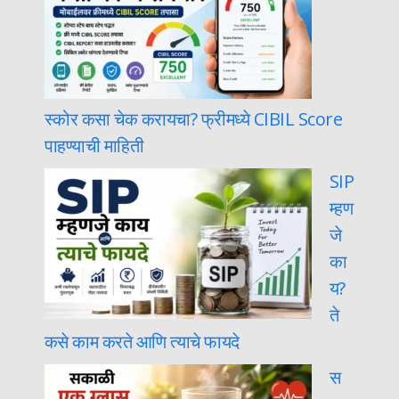
स्कोर कसा चेक करायचा? फ्रीमध्ये CIBIL Score
पाहण्याची माहिती
SIP
म्हण
जे
का
य?
ते
कसे काम करते आणि त्याचे फायदे
स