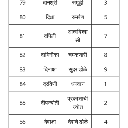
79
दानश्री
समृद्धी
3
80
दिक्षा
समर्पण
5
आत्मविश्वा
81
दर्पिली
7
सी
82
दामिनीका
चमकणारी
8
83
दिनाक्षा
सुंदर डोळे
9
84
द्रविणी
धनवान
1
प्रकाशाची
85
दीपज्योती
2
ज्योत
86
देवाक्षा
देवाचे डोळे
4