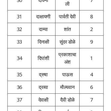
30
देविना
7
ली
31
दाक्षायणी
पार्वती देवी
8
32
दाम्या
शांत
2
33
दिनाक्षी
सुंदर डोळे
9
प्रकाशाचा
34
दिपांशी
1
अंश
35
द्रुषा
पाऊस
4
36
द्रव्या
मौल्यवान
6
37
देवाक्षी
दैवी डोळे
7