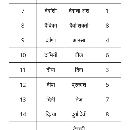
7
देवांशी
देवाचा अंश
1
8
दैविका
दैवी शक्ती
8
9
दर्पणा
आरसा
4
10
दामिनी
वीज
6
11
दीया
दिवा
3
12
दीपा
प्रकाश
5
13
दिती
तेज
7
14
दित्या
दुर्गा देवी
8
देवाची