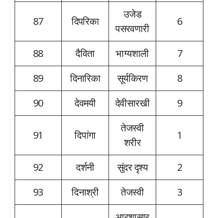
उजेड
87
दिपरिका
6
पसरवणारी
88
दैविता
भाग्यशाली
7
89
दिनारिका
सूर्यकिरण
8
90
देवमयी
देवीसारखी
9
तेजस्वी
91
दिपांगा
1
शरीर
92
दर्शनी
सुंदर दृश्य
2
93
दिनाश्री
तेजस्वी
3
आरशासार