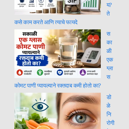
य?
ते
कसे काम करते आणि त्याचे फायदे
स
का
ळी
एक
ग्ला
स
कोमट पाणी प्यायल्याने रक्तदाब कमी होतो का?
डो
ळे
नि
रोगी