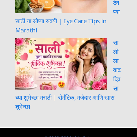
ठेव
ण्या
साठी या सोप्या सवयी | Eye Care Tips in
Marathi
सा
ली
ला
वाढ
दिव
सा
च्या शुभेच्छा मराठी | रोमँटिक, मजेदार आणि खास
शुभेच्छा