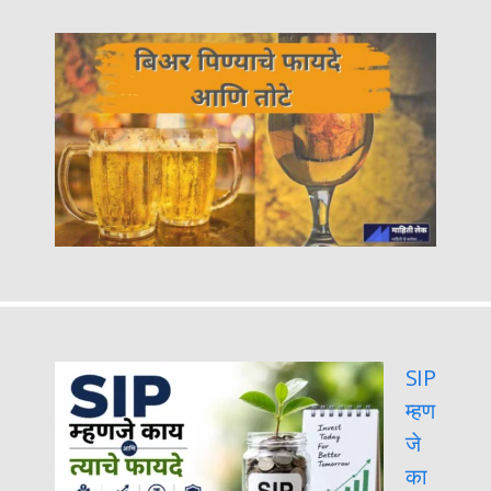
SIP
म्हण
जे
का