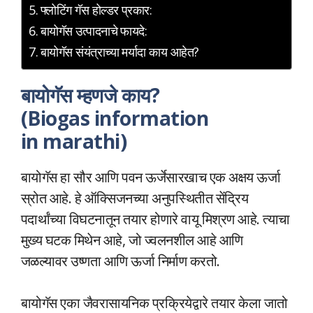
फ्लोटिंग गॅस होल्डर प्रकार:
बायोगॅस उत्पादनाचे फायदे:
बायोगॅस संयंत्राच्या मर्यादा काय आहेत?
बायोगॅस म्हणजे काय?
(Biogas information
in marathi)
बायोगॅस हा सौर आणि पवन ऊर्जेसारखाच एक अक्षय ऊर्जा
स्रोत आहे. हे ऑक्सिजनच्या अनुपस्थितीत सेंद्रिय
पदार्थांच्या विघटनातून तयार होणारे वायू मिश्रण आहे. त्याचा
मुख्य घटक मिथेन आहे, जो ज्वलनशील आहे आणि
जळल्यावर उष्णता आणि ऊर्जा निर्माण करतो.
बायोगॅस एका जैवरासायनिक प्रक्रियेद्वारे तयार केला जातो