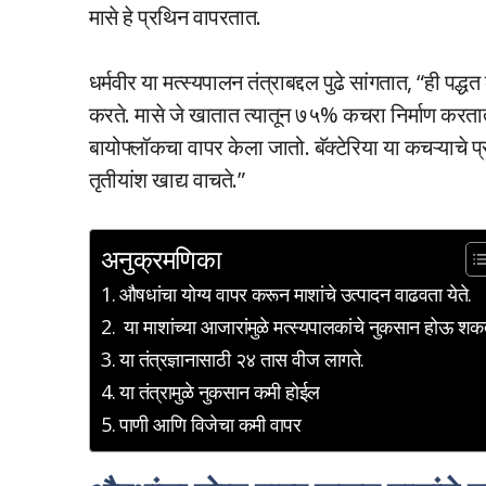
मासे हे प्रथिन वापरतात.
धर्मवीर या मत्स्यपालन तंत्राबद्दल पुढे सांगतात, “ही प
करते. मासे जे खातात त्यातून ७५% कचरा निर्माण करतात
बायोफ्लॉकचा वापर केला जातो. बॅक्टेरिया या कचऱ्याचे प
तृतीयांश खाद्य वाचते.”
अनुक्रमणिका
औषधांचा योग्य वापर करून माशांचे उत्पादन वाढवता येते.
या माशांच्या आजारांमुळे मत्स्यपालकांचे नुकसान होऊ शकत
या तंत्रज्ञानासाठी २४ तास वीज लागते.
या तंत्रामुळे नुकसान कमी होईल
पाणी आणि विजेचा कमी वापर