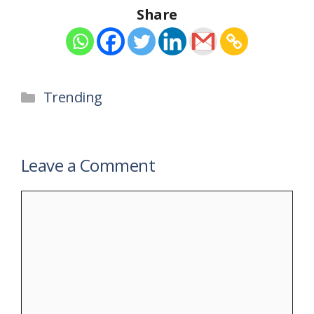
Share
Categories
Trending
Leave a Comment
Comment