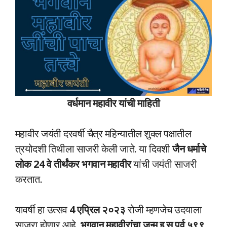
वर्धमान महावीर यांची माहिती
महावीर जयंती दरवर्षी चैत्र महिन्यातील शुक्ल पक्षातील
त्रयोदशी तिथीला साजरी केली जाते. या दिवशी
जैन धर्माचे
लोक 24 वे तीर्थंकर भगवान महावीर
यांची जयंती साजरी
करतात.
यावर्षी हा उत्सव
4 एप्रिल २०२३
रोजी म्हणजेच उदयाला
साजरा होणार आहे.
भगवान महावीरांचा जन्म इ.स.पूर्व ५९९