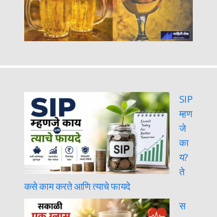
SIP
म्हण
जे
का
य?
ते
कसे काम करते आणि त्याचे फायदे
स