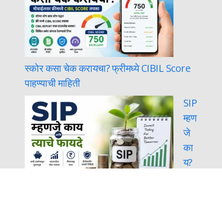
स्कोर कसा चेक करायचा? फ्रीमध्ये CIBIL Score
पाहण्याची माहिती
SIP
म्हण
जे
का
य?
ते
कसे काम करते आणि त्याचे फायदे