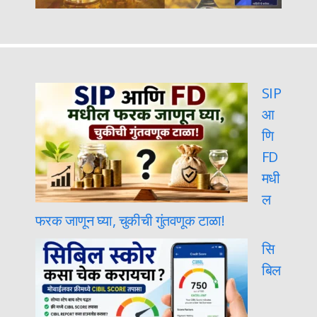
SIP
आ
णि
FD
मधी
ल
फरक जाणून घ्या, चुकीची गुंतवणूक टाळा!
सि
बिल