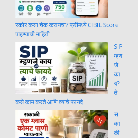
स्कोर कसा चेक करायचा? फ्रीमध्ये CIBIL Score
पाहण्याची माहिती
SIP
म्हण
जे
का
य?
ते
कसे काम करते आणि त्याचे फायदे
स
का
ळी