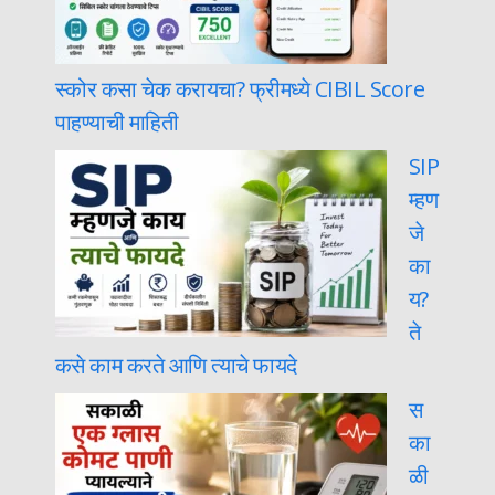
स्कोर कसा चेक करायचा? फ्रीमध्ये CIBIL Score
पाहण्याची माहिती
SIP
म्हण
जे
का
य?
ते
कसे काम करते आणि त्याचे फायदे
स
का
ळी