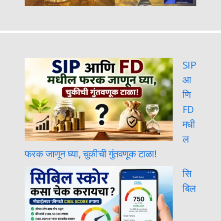
SIP
आ
णि
FD
मधी
ल
फरक जाणून घ्या, चुकीची गुंतवणूक टाळा!
सि
बिल