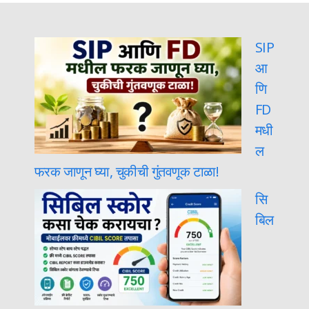
SIP
आ
णि
FD
मधी
ल
फरक जाणून घ्या, चुकीची गुंतवणूक टाळा!
सि
बिल