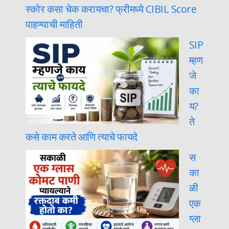
स्कोर कसा चेक करायचा? फ्रीमध्ये CIBIL Score
पाहण्याची माहिती
SIP
म्हण
जे
का
य?
ते
कसे काम करते आणि त्याचे फायदे
स
का
ळी
एक
ग्ला