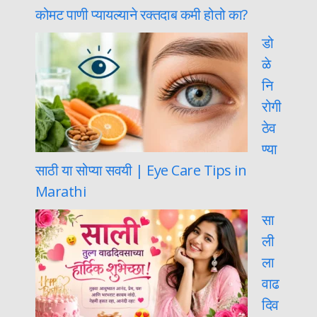
कोमट पाणी प्यायल्याने रक्तदाब कमी होतो का?
डो
ळे
नि
रोगी
ठेव
ण्या
साठी या सोप्या सवयी | Eye Care Tips in
Marathi
सा
ली
ला
वाढ
दिव