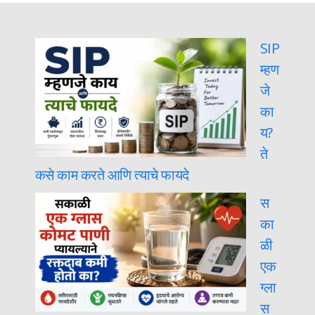
SIP
म्हण
जे
का
य?
ते
कसे काम करते आणि त्याचे फायदे
स
का
ळी
एक
ग्ला
स