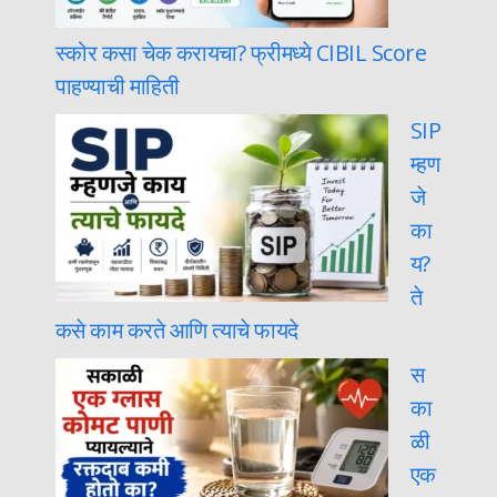
स्कोर कसा चेक करायचा? फ्रीमध्ये CIBIL Score
पाहण्याची माहिती
SIP
म्हण
जे
का
य?
ते
कसे काम करते आणि त्याचे फायदे
स
का
ळी
एक