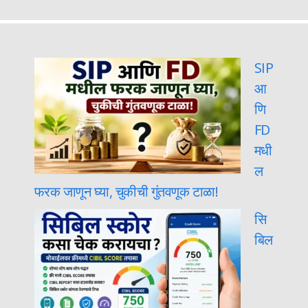
SIP
आ
णि
FD
मधी
ल
फरक जाणून घ्या, चुकीची गुंतवणूक टाळा!
सि
बिल