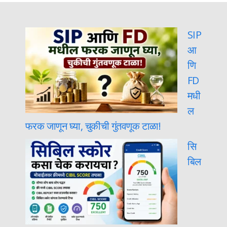
SIP
आ
णि
FD
मधी
ल
फरक जाणून घ्या, चुकीची गुंतवणूक टाळा!
सि
बिल