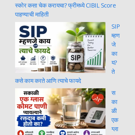
स्कोर कसा चेक करायचा? फ्रीमध्ये CIBIL Score
पाहण्याची माहिती
SIP
म्हण
जे
का
य?
ते
कसे काम करते आणि त्याचे फायदे
स
का
ळी
एक
ग्ला