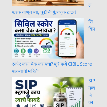
ल
फरक जाणून घ्या, चुकीची गुंतवणूक टाळा!
सि
बिल
स्कोर कसा चेक करायचा? फ्रीमध्ये CIBIL Score
पाहण्याची माहिती
SIP
म्हण
जे
का