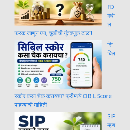
FD
मधी
ल
फरक जाणून घ्या, चुकीची गुंतवणूक टाळा!
सि
बिल
स्कोर कसा चेक करायचा? फ्रीमध्ये CIBIL Score
पाहण्याची माहिती
SIP
म्हण