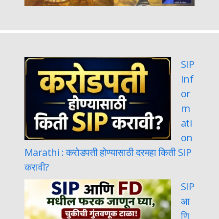
SIP
Inf
or
m
ati
on
Marathi : करोडपती होण्यासाठी दरमहा किती SIP
करावी?
SIP
आ
णि