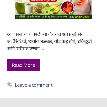
आजकालच्या धावपळीच्या जीवनात अनेक लोकांना
अॅसिडिटी, छातीत जळजळ, तोंड कडू होणे, डोकेदुखी
आणि शरीरात उष्णता …
Read More
Leave a comment