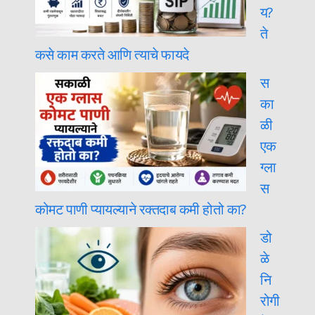
य?
ते
कसे काम करते आणि त्याचे फायदे
स
का
ळी
एक
ग्ला
स
कोमट पाणी प्यायल्याने रक्तदाब कमी होतो का?
डो
ळे
नि
रोगी