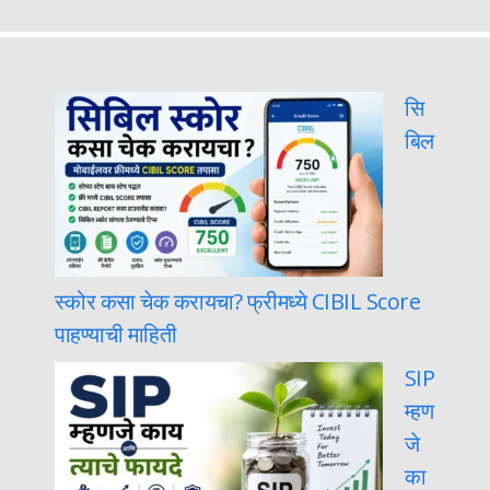
सि
बिल
स्कोर कसा चेक करायचा? फ्रीमध्ये CIBIL Score
पाहण्याची माहिती
SIP
म्हण
जे
का