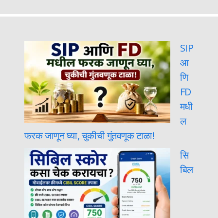
SIP
आ
णि
FD
मधी
ल
फरक जाणून घ्या, चुकीची गुंतवणूक टाळा!
सि
बिल