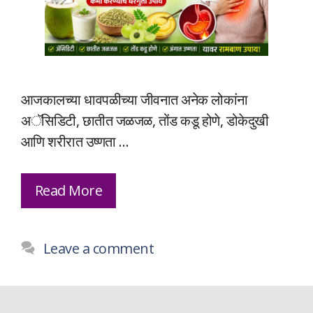
आजकालच्या धावपळीच्या जीवनात अनेक लोकांना
अॅसिडिटी, छातीत जळजळ, तोंड कडू होणे, डोकेदुखी
आणि शरीरात उष्णता …
Read More
Leave a comment