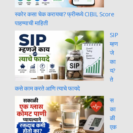
स्कोर कसा चेक करायचा? फ्रीमध्ये CIBIL Score
पाहण्याची माहिती
SIP
म्हण
जे
का
य?
ते
कसे काम करते आणि त्याचे फायदे
स
का
ळी
एक