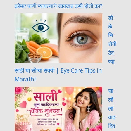
कोमट पाणी प्यायल्याने रक्तदाब कमी होतो का?
डो
ळे
नि
रोगी
ठेव
ण्या
साठी या सोप्या सवयी | Eye Care Tips in
Marathi
सा
ली
ला
वाढ
दिव