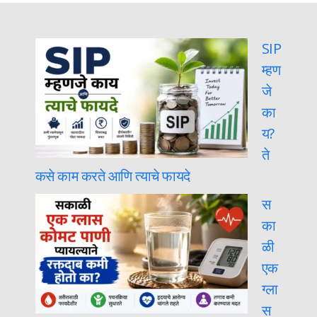
SIP
म्हण
जे
का
य?
ते
कसे काम करते आणि त्याचे फायदे
स
का
ळी
एक
ग्ला
स